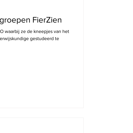
 DE ONDERNEMERS
groepen FierZien
O waarbij ze de kneepjes van het
derwijskundige gestudeerd te
 DE ONDERNEMERS