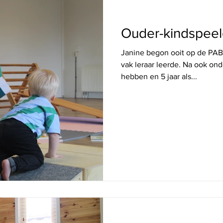
MAAK KENNIS MET
Ouder-kindspeel
Janine begon ooit op de PAB
vak leraar leerde. Na ook on
hebben en 5 jaar als...
MAAK KENNIS MET