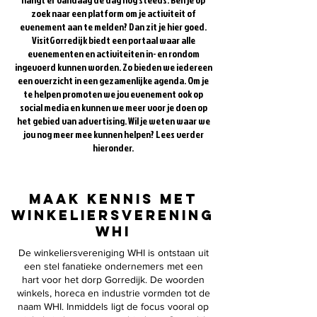
zoek naar een platform om je activiteit of
evenement aan te melden? Dan zit je hier goed.
VisitGorredijk biedt een portaal waar alle
evenementen en activiteiten in- en rondom
ingevoerd kunnen worden. Zo bieden we iedereen
een overzicht in een gezamenlijke agenda. Om je
te helpen promoten we jou evenement ook op
social media en kunnen we meer voor je doen op
het gebied van advertising. Wil je weten waar we
jou nog meer mee kunnen helpen? Lees verder
hieronder.
Maak kennis met
winkeliersverening
WHI
De winkeliersvereniging WHI is ontstaan uit
een stel fanatieke ondernemers met een
hart voor het dorp Gorredijk. De woorden
winkels, horeca en industrie vormden tot de
naam WHI. Inmiddels ligt de focus vooral op