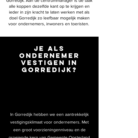
Gorredijk. Aan de centrummanager is de taak
alle koppen dezelfde kant op te krijgen en
ieder in zijn kracht te laten werken met als
doel Gorredijk zo leefbaar mogelijk maken
voor ondernemers, inwoners en toeristen.
Je als
ondernemer
vestigen in
gorredijk?
In Gorredijk hebben we een aantrekkelijk
vestigingsklimaat voor ondernemers. Met
een groot voorzieningenniveau en de
groeiende kern van Gemeente Opsterland