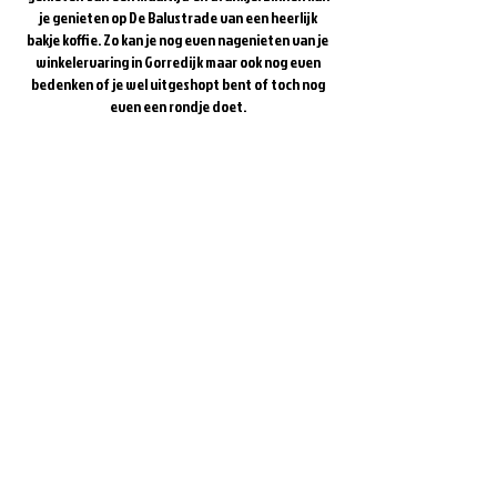
je genieten op De Balustrade van een heerlijk
bakje koffie. Zo kan je nog even nagenieten van je
winkelervaring in Gorredijk maar ook nog even
bedenken of je wel uitgeshopt bent of toch nog
even een rondje doet.
Website