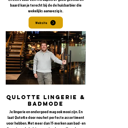
baard kan je terecht bij de de huisbarbier die
wekelijks aanwezig is.
Website
Qulotte Lingerie &
Badmode
Je lingerie en ondergoed mag ook mooi zijn. En
laat Qutotte door nou het perfecte assortiment
voor hebben. Met meer dan 15 merken aan bad- en