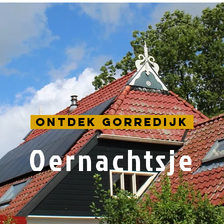
Ontdek Gorredijk
Oernachtsje