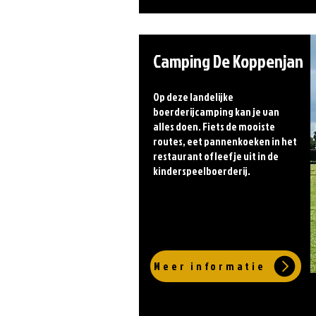
Camping De Koppenjan
Op deze landelijke
boerderijcamping kan je van
alles doen. Fiets de mooiste
routes, eet pannenkoeken in het
restaurant of leef je uit in de
kinderspeelboerderij.
Meer informatie