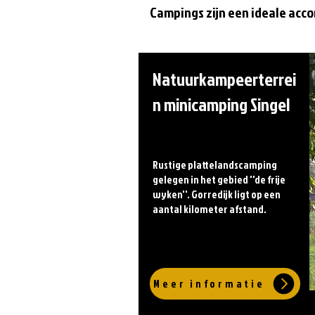
Campings zijn een ideale accom
Natuurkampeerterrei
n minicamping Singel
Rustige plattelandscamping
gelegen in het gebied ''de frije
wyken''. Gorredijk ligt op een
aantal kilometer afstand.
Meer informatie