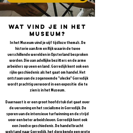
Wat vind je in het
museum?
In het Museum vind je vijf tijdloze thema's. De
historie van Arm en Rijk waarin de twee
verschillende werelden in Opsterland besproken
worden. Die van adellijke bezitters en de arme
arbeiders op veen en land. Gorredijk kent ook een
rijke geschiedenis als het gaat om handel. Het
ontstaan van de zogenoemde ''vlecke'' Gorredijk
wordt prachtig verwoord in een expositie die te
zien is in het Museum.
Daarnaast is er een groot hoofdstuk dat gaat over
de vervening en het socialisme in Gorredijk. De
sporen van de intensieve turfwinning en de strijd
voor een beter arbeidsleven. Gorredijk kent ook
een Joodse geschiedenis. De handel bracht
welstand naar Gorredijk, het dorp kende een grote