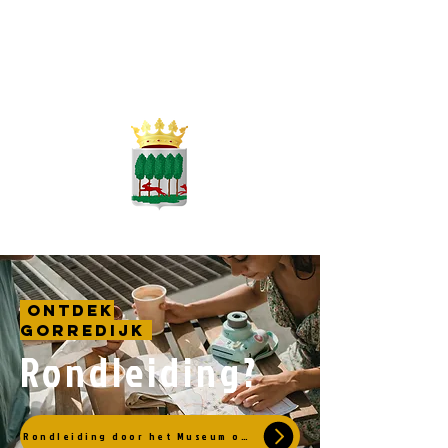
Wist je dat?
Het haasje dat op het wapen van de
Gemeente Opsterland te zien is er al sinds
1622 op staat.
Ontdek
Gorredijk
Rondleiding?
Rondleiding door het Museum of het dorp? Meld je aan..