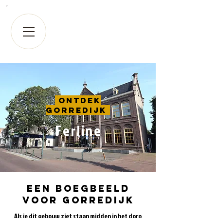
Ontdek
Gorredijk
Ferline
een boegbeeld
voor gorredijk
Als je dit gebouw ziet staan midden in het dorp