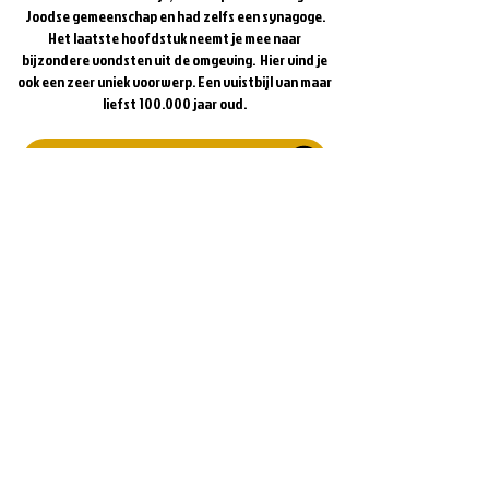
Joodse gemeenschap en had zelfs een synagoge.
Het laatste hoofdstuk neemt je mee naar
bijzondere vondsten uit de omgeving. Hier vind je
ook een zeer uniek voorwerp. Een vuistbijl van maar
liefst 100.000 jaar oud.
Bekijk de website van het museum
Blijf op de hoogte