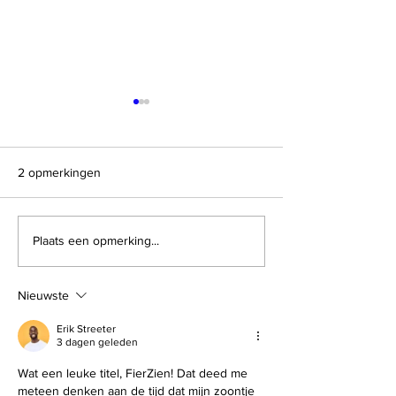
2 opmerkingen
Rebecca heeft van haar
Edwin creëert ov
Plaats een opmerking...
droom werkelijkheid
hij komt sfeer en
gemaakt
waardering voor 
Nieuwste
Erik Streeter
3 dagen geleden
Wat een leuke titel, FierZien! Dat deed me 
meteen denken aan de tijd dat mijn zoontje 