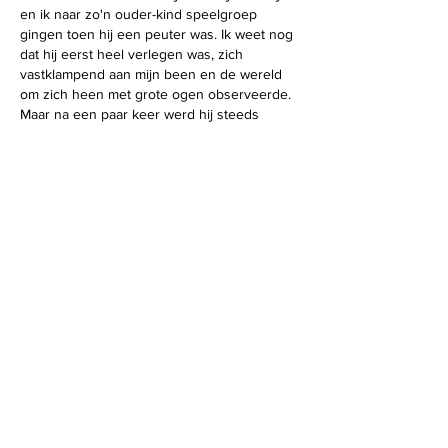
en ik naar zo'n ouder-kind speelgroep 
gingen toen hij een peuter was. Ik weet nog 
dat hij eerst heel verlegen was, zich 
vastklampend aan mijn been en de wereld 
om zich heen met grote ogen observeerde. 
Maar na een paar keer werd hij steeds 
enthousiaster. Het was zo mooi om te zien 
hoe hij langzaam contact durfde te maken 
met de andere kinderen, eerst…