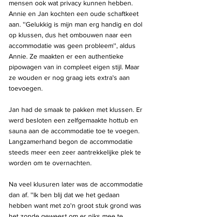
mensen ook wat privacy kunnen hebben. 
Annie en Jan kochten een oude schaftkeet 
aan. ''Gelukkig is mijn man erg handig en dol 
op klussen, dus het ombouwen naar een 
accommodatie was geen probleem'', aldus 
Annie. Ze maakten er een authentieke 
pipowagen van in compleet eigen stijl. Maar 
ze wouden er nog graag iets extra's aan 
toevoegen.
Jan had de smaak te pakken met klussen. Er 
werd besloten een zelfgemaakte hottub en 
sauna aan de accommodatie toe te voegen. 
Langzamerhand begon de accommodatie 
steeds meer een zeer aantrekkelijke plek te 
worden om te overnachten. 
Na veel klusuren later was de accommodatie 
dan af. ''Ik ben blij dat we het gedaan 
hebben want met zo'n groot stuk grond was 
het zonde geweest om er niks mee te 