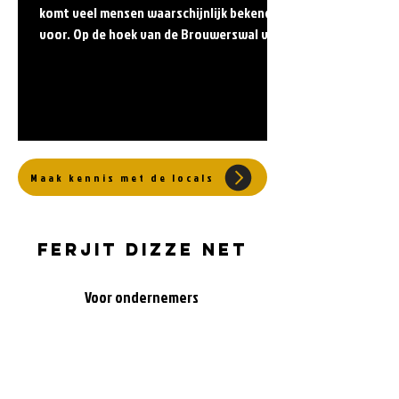
komt veel mensen waarschijnlijk bekend
voor. Op de hoek van de Brouwerswal vind
je in voormalig...
Maak kennis met de locals
ferjit dizze net
Voor ondernemers
Natuur
Routes