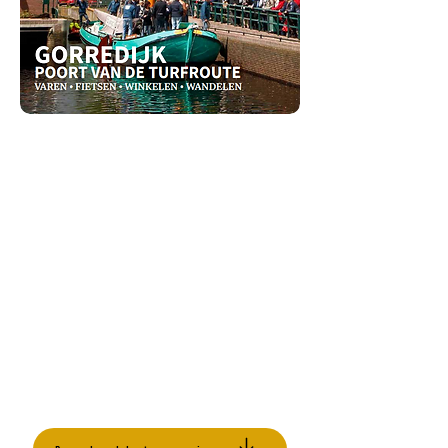
Lees het nieuwe
turfroute
magazine!
De Turfroute is al sinds het ontstaan van
Gorredijk een aantrekkelijke plek voor
iedereen geweest. Eerst de beroepsvaart
later de pleziervaart. Hedendaags steeds
vaker de fietser en wandelaar.
Nieuwsgierig wat je allemaal kan beleven
rondom deze cultuurhistorische route?
Download het magazine hier en dompel je
onder in de prachtige geschiedenis en huidige
aantrekkingskracht van de Turfroute!