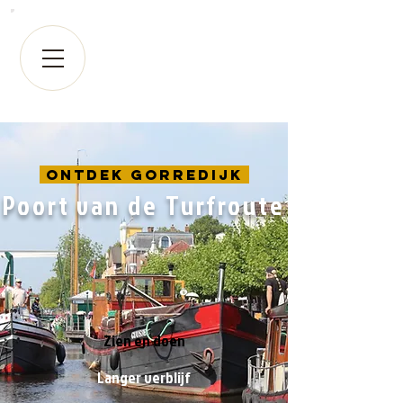
Ontdek Gorredijk
Poort van de Turfroute
Zien en doen
Langer verblijf