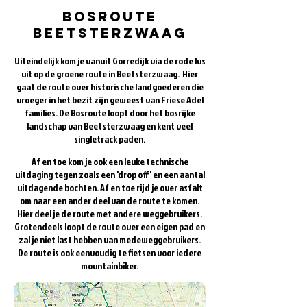
bosroute
beetsterzwaag
Uiteindelijk kom je vanuit Gorredijk via de rode lus
uit op de groene route in Beetsterzwaag. Hier
gaat de route over historische landgoederen die
vroeger in het bezit zijn geweest van Friese Adel
families. De Bosroute loopt door het bosrijke
landschap van Beetsterzwaag en kent veel
singletrack paden.
Af en toe kom je ook een leuke technische
uitdaging tegen zoals een 'drop off' en een aantal
uitdagende bochten. Af en toe rijd je over asfalt
om naar een ander deel van de route te komen.
Hier deel je de route met andere weggebruikers.
Grotendeels loopt de route over een eigen pad en
zal je niet last hebben van medeweggebruikers.
De route is ook eenvoudig te fietsen voor iedere
mountainbiker.