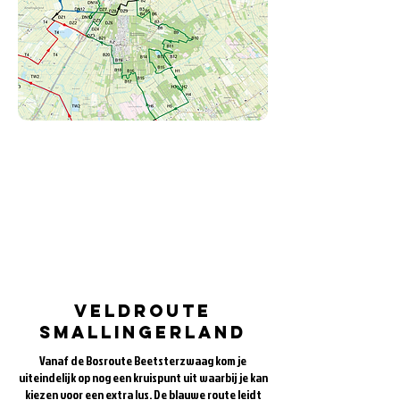
De groene route in Beetsterzwaag loopt door de
bosrijke omgeving waar vroeger de Friese Adel
een grote invloed had. Deze lus is het mooiste
gedeelte van de complete mountainbikeroute
door de vele singletracks, uitdagende obstakels
en omgeving
Veldroute
Smallingerland
Vanaf de Bosroute Beetsterzwaag kom je
uiteindelijk op nog een kruispunt uit waarbij je kan
kiezen voor een extra lus. De blauwe route leidt