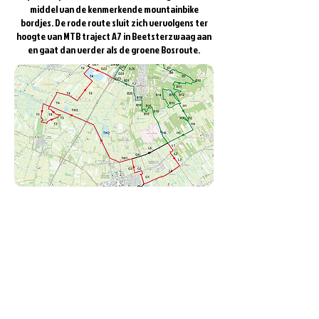
middel van de kenmerkende mountainbike
bordjes. De rode route sluit zich vervolgens ter
hoogte van MTB traject A7 in Beetsterzwaag aan
en gaat dan verder als de groene Bosroute.
De rode Veldroute Opsterland start in Gorredijk
en leidt je langs de historische Turfroute. Je
fietst door langgerekte landschappen langs
water, weiland en uiteindelijk bos. Onderweg
fiets je over verharde wegen, zandpaden,
gravel en schelpenpaden.