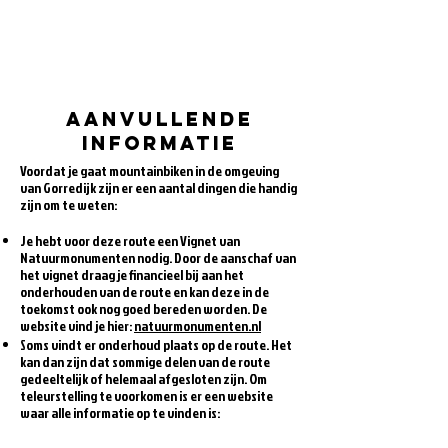
een terras en daarna binnen 5 minuten terug
fietsen naar het opstappunt bij Sportcentrum
Kortezwaag.
Aanvullende
informatie
Voordat je gaat mountainbiken in de omgeving
van Gorredijk zijn er een aantal dingen die handig
zijn om te weten:
Je hebt voor deze route een Vignet van
Natuurmonumenten nodig. Door de aanschaf van
het vignet draag je financieel bij aan het
onderhouden van de route en kan deze in de
toekomst ook nog goed bereden worden. De
website vind je hier:
natuurmonumenten.nl
Soms vindt er onderhoud plaats op de route. Het
kan dan zijn dat sommige delen van de route
gedeeltelijk of helemaal afgesloten zijn. Om
teleurstelling te voorkomen is er een website
waar alle informatie op te vinden is:
atbrouted7b.nl