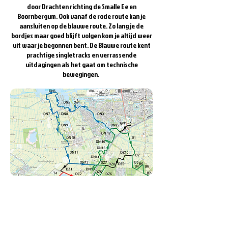
door Drachten richting de Smalle Ee en
Boornbergum. Ook vanaf de rode route kan je
aansluiten op de blauwe route. Zo lang je de
bordjes maar goed blijft volgen kom je altijd weer
uit waar je begonnen bent. De Blauwe route kent
prachtige singletracks en verrassende
uitdagingen als het gaat om technische
bewegingen.
Als je alle lussen hebt gefietst kom je op een
totaal van zo'n 60-65 kilometer uit. Een mooie
ronde dus en zeker de moeite waard. In
Gorredijk kan je na de tijd heerlijk uitpuffen op