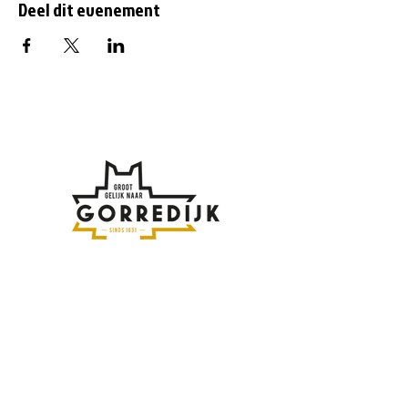
Deel dit evenement
Af en toe meer updates
over Gorredijk?
Vul hier je emailadres in: