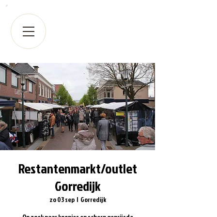
Restantenmarkt/outlet
Gorredijk
zo 03 sep
  |  
Gorredijk
Op zoek naar koopjes en scherp geprijsde