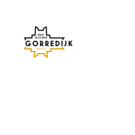
Af en toe meer updates
over Gorredijk?
Vul hier je emailadres in:
Inschrijven