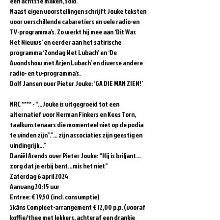
een achtste maken, solo.     
Naast eigen voorstellingen schrijft Jouke teksten 
voor verschillende cabaretiers en vele radio-en 
TV-programma’s. Zo werkt hij mee aan ‘Dit Was 
Het Nieuws’ en eerder aan het satirische 
programma ‘Zondag Met Lubach’ en ‘De 
Avondshow met Arjen Lubach’ en diverse andere 
radio- en tv-programma's.     
Dolf Jansen over Pieter Jouke: ‘GA DIE MAN ZIEN!’ 
NRC **** - “...Jouke is uitgegroeid tot een 
alternatief voor Herman Finkers en Kees Torn, 
taalkunstenaars die momenteel niet op de podia 
te vinden zijn”.”... zijn associaties zijn geestig en 
vindingrijk...”    
Daniël Arends over Pieter Jouke: “Hij is briljant…
zorg dat je erbij bent…mis het niet”      
Zaterdag 6 april 2024  
Aanvang 20:15 uur  
Entree: € 19,50 (incl. consumptie)   
Skâns Compleet-arrangement € 12,00 p.p. (vooraf 
koffie/thee met lekkers, achteraf een drankje 