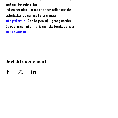
met een borrelplankje)  
Indien het niet lukt met het bestellen van de 
tickets, kunt u een mail sturen naar 
info@skans.nl
. Dan helpen wij u graag verder.
Ga voor meer informatie en ticketverkoop naar 
www.skans.nl
Deel dit evenement