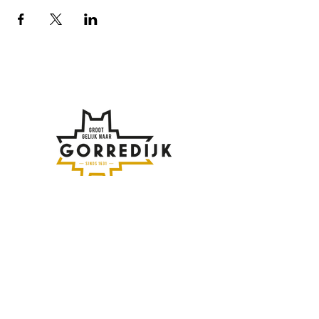
Af en toe meer updates
over Gorredijk?
Vul hier je emailadres in:
Inschrijven