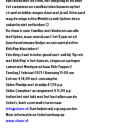
Van reizen met de trein, het vliegtuig of de boot 
tot zwemmen en zandkastelen bouwen op het 
strand en lekker mogen doen wat je wil. Uiteraard 
mag de enige echte Minidisco ook tijdens deze 
vakantie niet ontbreken 😊  
De show is voor families met kinderen van alle 
leeftijden, maar vooral van 2 tot 8 jaar en zit 
boordevol nieuwe liedjes en een aantal echte 
KidsPop-klassiekers!  
Eén ding staat in ieder geval vast: ook bij ‘Op reis 
met KidsPop’ is het dansen, zingen en springen 
samen met Monique en haar KidsToppers!  
Zondag 2 februari 2025 | Aanvang 15:00 uur 
Entree: € 18,00 excl. consumptie   
Skâns Plankje met drankje € 7,50 p.p. 
Skâns Compleet-arrangement € 12,00 p.p.  
Indien het niet lukt met het bestellen van de 
tickets, kunt u een mail sturen naar 
info@skans.nl
. Dan helpen wij u graag verder.
Meer informatie en ticketverkoop op 
www.skans.nl