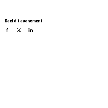
Deel dit evenement
Af en toe meer updates
over Gorredijk?