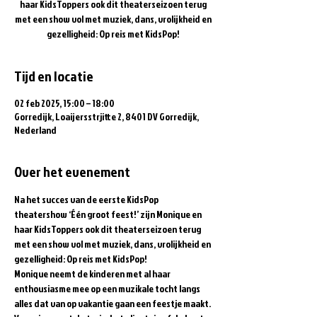
haar KidsToppers ook dit theaterseizoen terug
met een show vol met muziek, dans, vrolijkheid en
gezelligheid: Op reis met KidsPop!
Tijd en locatie
02 feb 2025, 15:00 – 18:00
Gorredijk, Loaijersstrjitte 2, 8401 DV Gorredijk,
Nederland
Over het evenement
Na het succes van de eerste KidsPop 
theatershow ‘Één groot feest!’ zijn Monique en 
haar KidsToppers ook dit theaterseizoen terug 
met een show vol met muziek, dans, vrolijkheid en 
gezelligheid: Op reis met KidsPop!  
Monique neemt de kinderen met al haar 
enthousiasme mee op een muzikale tocht langs 
alles dat van op vakantie gaan een feestje maakt. 