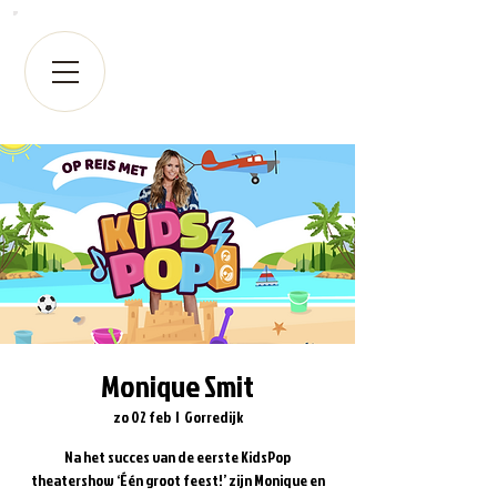
Monique Smit
zo 02 feb
  |  
Gorredijk
Na het succes van de eerste KidsPop
theatershow ‘Één groot feest!’ zijn Monique en