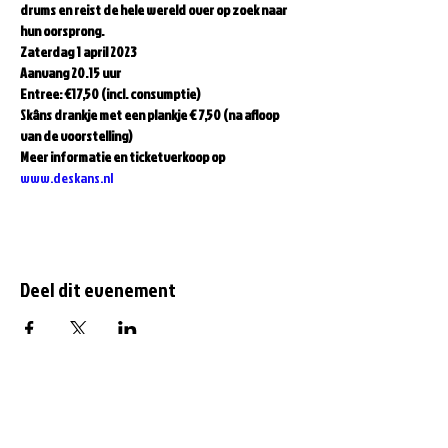
drums en reist de hele wereld over op zoek naar 
hun oorsprong.  
Zaterdag 1 april 2023  
Aanvang 20.15 uur  
Entree: €17,50 (incl. consumptie)   
Skâns drankje met een plankje € 7,50 (na afloop 
van de voorstelling)
Meer informatie en ticketverkoop op 
www.deskans.nl
Deel dit evenement