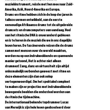
muziekinstrument, reisde met hen mee naar Zuid-
Amerika, Azië, Noord-Amerika en Europa.  
Drums en ritme hebben zich in de loop der jaren in 
talloze vormen ontwikkeld, van de eerste 
eenvoudige Afrikaanse drums tot de uitgebreide 
drumsets en drumcomputers van vandaag. Veel 
van het ritmische DNA is onveranderd gebleven 
en is te horen in de muziek die we in ons dagelijks 
leven horen. De fascinerende reizen die de drums 
samen met mensen over de wereld maakten, 
worden nu op een indrukwekkende en spannende 
manier getoond, Het is echter niet alleen 
drummen! Zang, dans en virtuositeit zijn altijd 
onlosmakelijk verbonden geweest met ritme en 
deze elementen zijn dan ook volop 
vertegenwoordigd. Om het spektakel compleet 
te maken zijn er projecties met indrukwekkende 
bewegende beelden die onderdeel worden van 
de ritmische tijdmachine.  
De internationaal bekende topdrummer Lucas 
van Merwijk is zijn hele leven geobsedeerd door 