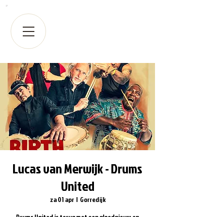
Lucas van Merwijk - Drums
United
za 01 apr
  |  
Gorredijk
Drums United is terug met een gloednieuw en