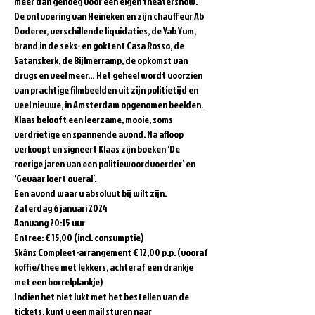
meer dan genoeg voor een eigen theatershow.   
De ontvoering van Heineken en zijn chauffeur Ab 
Doderer, verschillende liquidaties, de Yab Yum, 
brand in de seks- en goktent Casa Rosso, de 
Satanskerk, de Bijlmerramp, de opkomst van 
drugs en veel meer… Het geheel wordt voorzien 
van prachtige filmbeelden uit zijn politietijd en 
veel nieuwe, in Amsterdam opgenomen beelden.   
Klaas belooft een leerzame, mooie, soms 
verdrietige en spannende avond. Na afloop 
verkoopt en signeert Klaas zijn boeken ‘De 
roerige jaren van een politiewoordvoerder’ en 
‘Gevaar loert overal’.   
Een avond waar u absoluut bij wilt zijn.   
Zaterdag 6 januari 2024  
Aanvang 20:15 uur  
Entree: € 15,00 (incl. consumptie)   
Skâns Compleet-arrangement € 12,00 p.p. (vooraf 
koffie/thee met lekkers, achteraf een drankje 
met een borrelplankje)  
Indien het niet lukt met het bestellen van de 
tickets, kunt u een mail sturen naar 