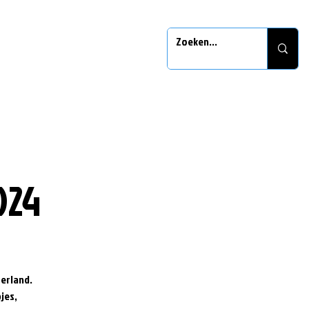
024
erland.
jes,