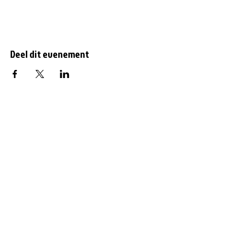
Deel dit evenement
Af en toe meer updates
over Gorredijk?