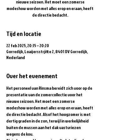
nieuwe seizoen. Het moet een zomerse
modeshow worden met alles erop en eraan, heeft
de directie bedacht.
Tijd en locatie
22 feb 2025, 20:15 – 20:20
Gorredijk, Loaijersstrjitte 2, 8401 DV Gorredijk,
Nederland
Over het evenement
Het personeel van Rinsma bereidt zich voor op de 
presentatie van de zomercollectie voor het 
nieuwe seizoen. Het moet een zomerse 
modeshow worden met alles erop en eraan, heeft 
de directie bedacht. Alsof het hoogzomer is met 
dertig graden in de zon, terwijl in werkelijkheid 
buiten de mussen aan het dak vastvriezen 
wegens de kou.  