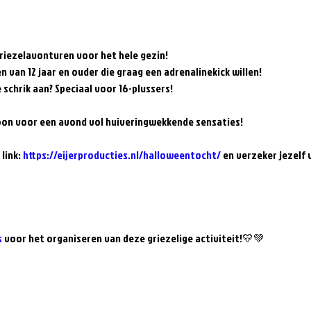
griezelavonturen voor het hele gezin!

n van 12 jaar en ouder die graag een adrenalinekick willen!

e schrik aan? Speciaal voor 16-plussers!

rsoon voor een avond vol huiveringwekkende sensaties!

link: 
https://eijerproducties.nl/halloweentocht/
 en verzeker jezelf
s
 voor het organiseren van deze griezelige activiteit!💛💚