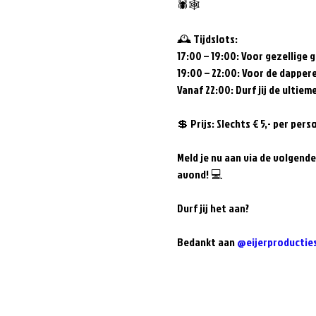
🕷🕸

🕰 Tijdslots:

17:00 – 19:00: Voor gezellige 
19:00 – 22:00: Voor de dappere
Vanaf 22:00: Durf jij de ultiem
💲 Prijs: Slechts € 5,- per pe
Meld je nu aan via de volgende 
avond! 💻

Durf jij het aan?

Bedankt aan 
@eijerproductie