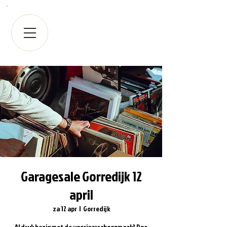
Garagesale Gorredijk 12
april
za 12 apr
  |  
Gorredijk
Al druk bezig met de voorjaarschoonmaak? Doe