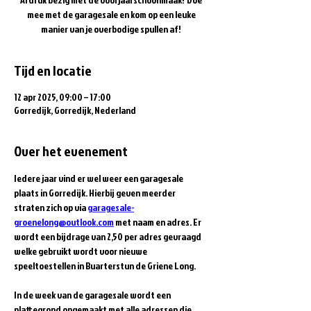
mee met de garagesale en kom op een leuke
manier van je overbodige spullen af!
Tijd en locatie
12 apr 2025, 09:00 – 17:00
Gorredijk, Gorredijk, Nederland
Over het evenement
Iedere jaar vind er wel weer een garagesale 
plaats in Gorredijk. Hierbij geven meerder 
straten zich op via 
garagesale-
groenelong@outlook.com
 met naam en adres. Er 
wordt een bijdrage van 2,50 per adres gevraagd 
welke gebruikt wordt voor nieuwe 
speeltoestellen in Buarterstun de Griene Long. 
In de week van de garagesale wordt een 
plattegrond opgemaakt met alle adressen die 