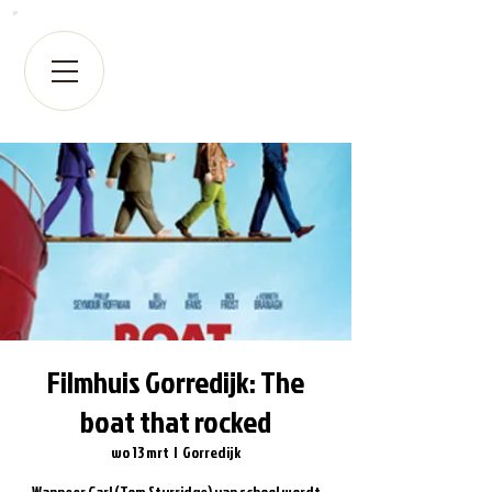
Filmhuis Gorredijk: The
boat that rocked
wo 13 mrt
  |  
Gorredijk
Wanneer Carl (Tom Sturridge) van school wordt