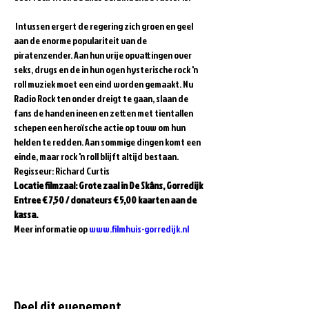
 Intussen ergert de regering zich groen en geel 
aan de enorme populariteit van de 
piratenzender. Aan hun vrije opvattingen over 
seks, drugs en de in hun ogen hysterische rock 'n 
roll muziek moet een eind worden gemaakt. Nu 
Radio Rock ten onder dreigt te gaan, slaan de 
fans de handen ineen en zetten met tientallen 
schepen een heroïsche actie op touw om hun 
helden te redden. Aan sommige dingen komt een 
einde, maar rock 'n roll blijft altijd bestaan. 
Regisseur: Richard Curtis
Locatie filmzaal: Grote zaal in De Skâns, Gorredijk
Entree € 7,50 / donateurs € 5,00 kaarten aan de 
kassa.
Meer informatie op 
www.filmhuis-gorredijk.nl
Deel dit evenement