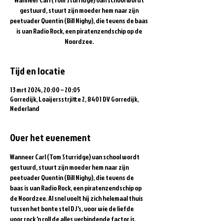
gestuurd, stuurt zijn moeder hem naar zijn
peetvader Quentin (Bill Nighy), die tevens de baas
is van Radio Rock, een piratenzendschip op de
Noordzee.
Tijd en locatie
13 mrt 2024, 20:00 – 20:05
Gorredijk, Loaijersstrjitte 2, 8401 DV Gorredijk,
Nederland
Over het evenement
Wanneer Carl (Tom Sturridge) van school wordt 
gestuurd, stuurt zijn moeder hem naar zijn 
peetvader Quentin (Bill Nighy), die tevens de 
baas is van Radio Rock, een piratenzendschip op 
de Noordzee. Al snel voelt hij zich helemaal thuis 
tussen het bonte stel DJ's, voor wie de liefde 
voor rock 'n roll de alles verbindende factor is. 