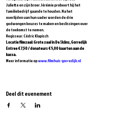
Juliette en zijn broer Jérémie probeert hij het 
familiebedrijf gaande te houden. Na het 
overlijden van hun vader worden de drie 
gedwongen keuzes te maken en beslissingen over 
de toekomst te nemen.
Regisseur: Cédric Klapisch
Locatie filmzaal: Grote zaal in De Skâns, Gorredijk
Entree € 7,50 / donateurs € 5,00 kaarten aan de 
kassa.
Meer informatie op 
www.filmhuis-gorredijk.nl
Deel dit evenement