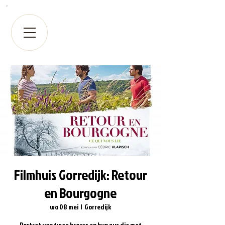
Filmhuis Gorredijk: Retour
en Bourgogne
wo 08 mei
  |  
Gorredijk
Portret van twee broers en hun zus die met