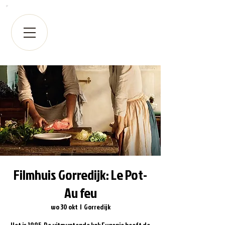
Filmhuis Gorredijk: Le Pot-
Au feu
wo 30 okt
  |  
Gorredijk
Het is 1885. De uitmuntende kok Eugenie heeft de