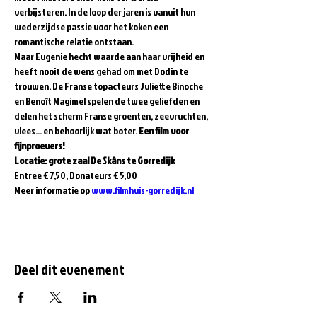
verbijsteren. In de loop der jaren is vanuit hun 
wederzijdse passie voor het koken een 
romantische relatie ontstaan. 
Maar Eugenie hecht waarde aan haar vrijheid en 
heeft nooit de wens gehad om met Dodin te 
trouwen. De Franse topacteurs Juliette Binoche 
en Benoît Magimel spelen de twee geliefden en 
delen het scherm Franse groenten, zeevruchten, 
vlees... en behoorlijk wat boter. 
Een film voor 
fijnproevers!
Locatie: grote zaal De Skâns te Gorredijk
Entree € 7,50, Donateurs € 5,00
Meer informatie op 
www.filmhuis-gorredijk.nl
Deel dit evenement