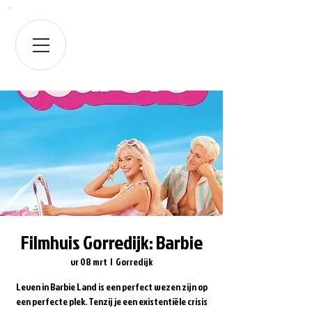
Filmhuis Gorredijk: Barbie
vr 08 mrt
  |  
Gorredijk
Leven in Barbie Land is een perfect wezen zijn op
een perfecte plek. Tenzij je een existentiële crisis