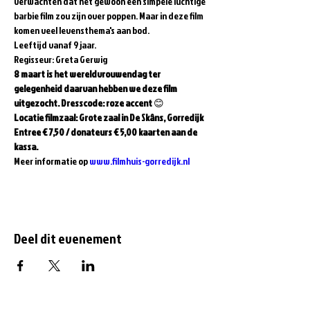
verwachten dat het gewoon een simpele luchtige 
barbie film zou zijn over poppen. Maar in deze film 
komen veel levensthema's aan bod.
Leeftijd vanaf 9 jaar.
Regisseur: Greta Gerwig
8 maart is het wereldvrouwendag ter 
gelegenheid daarvan hebben we deze film 
uitgezocht.
Dresscode: roze accent
 😊
Locatie filmzaal: Grote zaal in De Skâns, Gorredijk 
Entree € 7,50 / donateurs € 5,00 kaarten aan de 
kassa.
Meer informatie op 
www.filmhuis-gorredijk.nl
Deel dit evenement