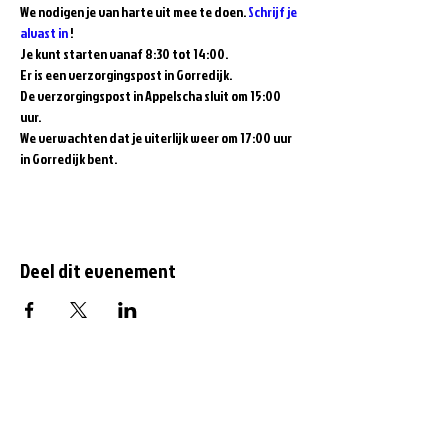
We nodigen je van harte uit mee te doen. 
Schrijf je 
alvast in
 !
Je kunt starten vanaf 8:30 tot 14:00.
Er is een verzorgingspost in Gorredijk.

De verzorgingspost in Appelscha sluit om 15:00 
uur.

We verwachten dat je uiterlijk weer om 17:00 uur 
in Gorredijk bent.
Deel dit evenement