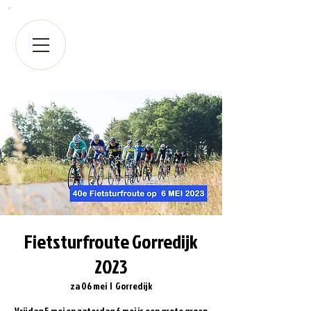
Fietsturfroute Gorredijk
2023
za 06 mei
  |  
Gorredijk
Vrijdag​ 5 mei ​en zaterdag ​6 mei is een grote groep