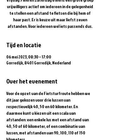
vrijwilligers ​actief om iedereen in de gelegenheid
te stellen een afstand te fietsen die bij hem of
haar past. Er is keuze uit maar liefst zeven
afstanden. Voor iedereen wel iets passends dus.
Tijd en locatie
06 mei 2023, 08:30 – 17:00
Gorredijk, 8401 Gorredijk, Nederland
Over het evenement
Voor de opzet van de Fietsturfroute hebben we 
dit jaar gekozen voor drie lussen van 
respectievelijk 40, 50 en 60 kilometer. En 
daarmee kunt u kiezen uit een scala van 
afstanden: een enkele lus met een afstand van 
40, 50 of 60 kilometer, of een combinatie van 
lussen, met afstanden van 90, 100, 110 of 150 
kilometers. 