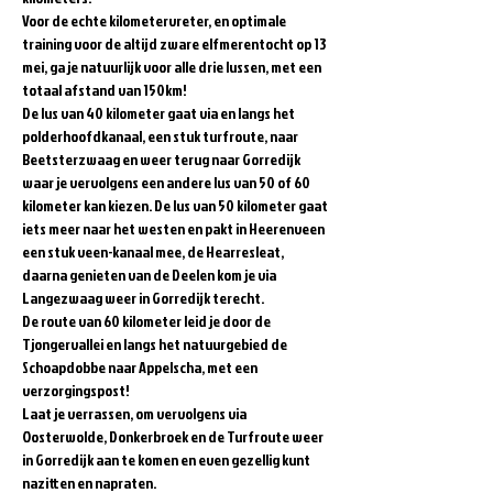
Voor de echte kilometervreter, en optimale 
training voor de altijd zware elfmerentocht op 13 
mei, ga je natuurlijk voor alle drie lussen, met een 
totaal afstand van 150km!
De lus van 40 kilometer gaat via en langs het 
polderhoofdkanaal, een stuk turfroute, naar 
Beetsterzwaag en weer terug naar Gorredijk 
waar je vervolgens een andere lus van 50 of 60 
kilometer kan kiezen. De lus van 50 kilometer gaat 
iets meer naar het westen en pakt in Heerenveen 
een stuk veen-kanaal mee, de Hearresleat, 
daarna genieten van de Deelen kom je via 
Langezwaag weer in Gorredijk terecht.
De route van 60 kilometer leid je door de 
Tjongervallei en langs het natuurgebied de 
Schoapdobbe naar Appelscha, met een 
verzorgingspost!

Laat je verrassen, om vervolgens via 
Oosterwolde, Donkerbroek en de Turfroute weer 
in Gorredijk aan te komen en even gezellig kunt 
nazitten en napraten.