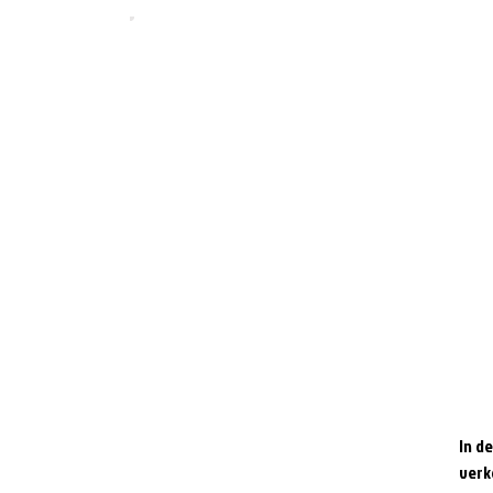
In d
verk