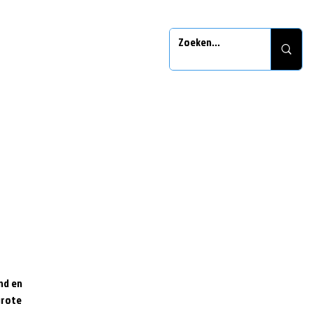
nd en
grote