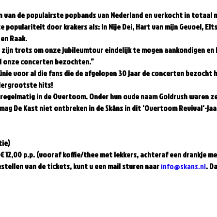
én van de populairste popbands van Nederland en verkocht in totaal m
e populariteit door krakers als: In Nije Dei, Hart van mijn Gevoel, El
n Raak.   
 zijn trots om onze jubileumtour eindelijk te mogen aankondigen en 
 onze concerten bezochten.”   
ünie voor al die fans die de afgelopen 30 jaar de concerten bezocht h
rgrootste hits!     
 regelmatig in de Overtoom. Onder hun oude naam Goldrush waren ze
ag De Kast niet ontbreken in de Skâns in dit ‘Overtoom Revival'-jaar.
ie)  
12,00 p.p. (vooraf koffie/thee met lekkers, achteraf een drankje met
estellen van de tickets, kunt u een mail sturen naar 
info@skans.nl
. D