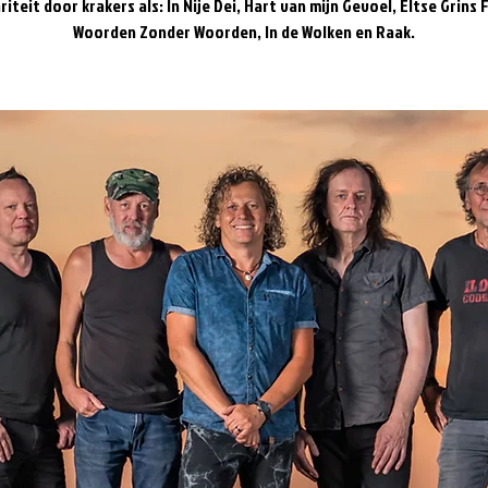
riteit door krakers als: In Nije Dei, Hart van mijn Gevoel, Eltse Grins 
Woorden Zonder Woorden, In de Wolken en Raak.