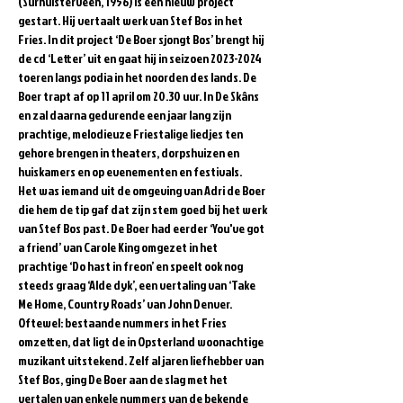
(Surhuisterveen, 1956) is een nieuw project 
gestart. Hij vertaalt werk van Stef Bos in het 
Fries. In dit project ‘De Boer sjongt Bos’ brengt hij 
de cd ‘Letter’ uit en gaat hij in seizoen 2023-2024 
toeren langs podia in het noorden des lands. De 
Boer trapt af op 11 april om 20.30 uur. In De Skâns 
en zal daarna gedurende een jaar lang zijn 
prachtige, melodieuze Friestalige liedjes ten 
gehore brengen in theaters, dorpshuizen en 
huiskamers en op evenementen en festivals.
Het was iemand uit de omgeving van Adri de Boer 
die hem de tip gaf dat zijn stem goed bij het werk 
van Stef Bos past. De Boer had eerder ‘You've got 
a friend’ van Carole King omgezet in het 
prachtige ‘Do hast in freon’ en speelt ook nog 
steeds graag ‘Alde dyk’, een vertaling van ‘Take 
Me Home, Country Roads’ van John Denver. 
Oftewel: bestaande nummers in het Fries 
omzetten, dat ligt de in Opsterland woonachtige 
muzikant uitstekend. Zelf al jaren liefhebber van 
Stef Bos, ging De Boer aan de slag met het 
vertalen van enkele nummers van de bekende 