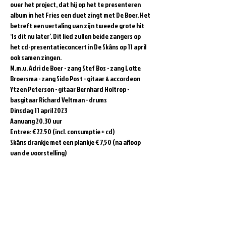
over het project, dat hij op het te presenteren 
album in het Fries een duet zingt met De Boer. Het 
betreft een vertaling van zijn tweede grote hit 
‘Is dit nu later’. Dit lied zullen beide zangers op 
het cd-presentatieconcert in De Skâns op 11 april 
ook samen zingen.
M.m.v. Adri de Boer - zang Stef Bos - zang Lotte 
Broersma - zang Sido Post - gitaar & accordeon 
Ytzen Peterson - gitaar Bernhard Holtrop - 
basgitaar Richard Veltman - drums
Dinsdag 11 april 2023
Aanvang 20.30 uur
Entree: € 22.50 (incl. consumptie + cd)
Skâns drankje met een plankje € 7,50 (na afloop 
van de voorstelling)
Kijk voor meer informatie op 
deskans.nl
Deel dit evenement