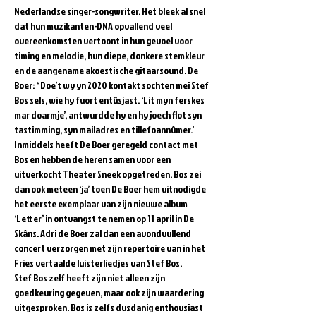
Nederlandse singer-songwriter. Het bleek al snel 
dat hun muzikanten-DNA opvallend veel 
overeenkomsten vertoont in hun gevoel voor 
timing en melodie, hun diepe, donkere stemkleur 
en de aangename akoestische gitaarsound. De 
Boer: “Doe’t wy yn 2020 kontakt sochten mei Stef 
Bos sels, wie hy fuort entûsjast. ‘Lit myn ferskes 
mar doarmje’, antwurdde hy en hy joech flot syn 
tastimming, syn mailadres en tillefoannûmer.’ 
Inmiddels heeft De Boer geregeld contact met 
Bos en hebben de heren samen voor een 
uitverkocht Theater Sneek opgetreden. Bos zei 
dan ook meteen ‘ja’ toen De Boer hem uitnodigde 
het eerste exemplaar van zijn nieuwe album 
‘Letter’ in ontvangst te nemen op 11 april in De 
Skâns. Adri de Boer zal dan een avondvullend 
concert verzorgen met zijn repertoire van in het 
Fries vertaalde luisterliedjes van Stef Bos.
Stef Bos zelf heeft zijn niet alleen zijn 
goedkeuring gegeven, maar ook zijn waardering 
uitgesproken. Bos is zelfs dusdanig enthousiast 