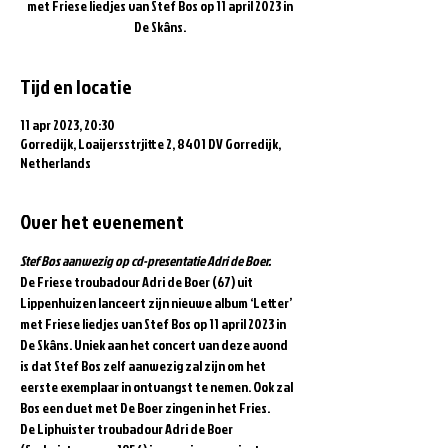
met Friese liedjes van Stef Bos op 11 april 2023 in
De Skâns.
Tijd en locatie
11 apr 2023, 20:30
Gorredijk, Loaijersstrjitte 2, 8401 DV Gorredijk,
Netherlands
Over het evenement
Stef Bos aanwezig op cd-presentatie Adri de Boer.
De Friese troubadour Adri de Boer (67) uit 
Lippenhuizen lanceert zijn nieuwe album ‘Letter’ 
met Friese liedjes van Stef Bos op 11 april 2023 in 
De Skâns. Uniek aan het concert van deze avond 
is dat Stef Bos zelf aanwezig zal zijn om het 
eerste exemplaar in ontvangst te nemen. Ook zal 
Bos een duet met De Boer zingen in het Fries.
De Liphuister troubadour Adri de Boer 