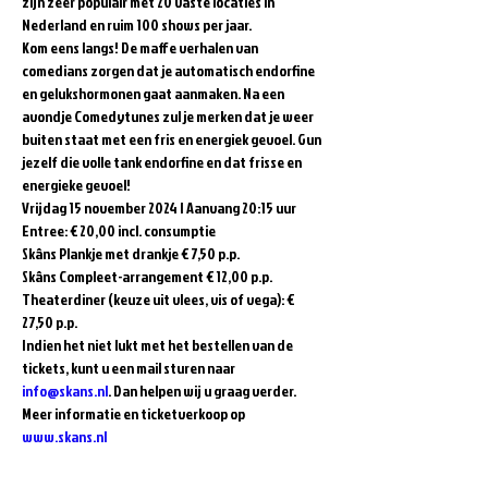
zijn zeer populair met 20 vaste locaties in 
Nederland en ruim 100 shows per jaar.  
Kom eens langs! De maffe verhalen van 
comedians zorgen dat je automatisch endorfine 
en gelukshormonen gaat aanmaken. Na een 
avondje Comedytunes zul je merken dat je weer 
buiten staat met een fris en energiek gevoel. Gun 
jezelf die volle tank endorfine en dat frisse en 
energieke gevoel!  
Vrijdag 15 november 2024 | Aanvang 20:15 uur 
Entree: € 20,00 incl. consumptie   
Skâns Plankje met drankje € 7,50 p.p. 
Skâns Compleet-arrangement € 12,00 p.p. 
Theaterdiner (keuze uit vlees, vis of vega): € 
27,50 p.p.  
Indien het niet lukt met het bestellen van de 
tickets, kunt u een mail sturen naar 
info@skans.nl
. Dan helpen wij u graag verder.
Meer informatie en ticketverkoop op 
www.skans.nl