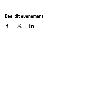
Deel dit evenement
Af en toe meer updates
over Gorredijk?
Vul hier je emailadres in: