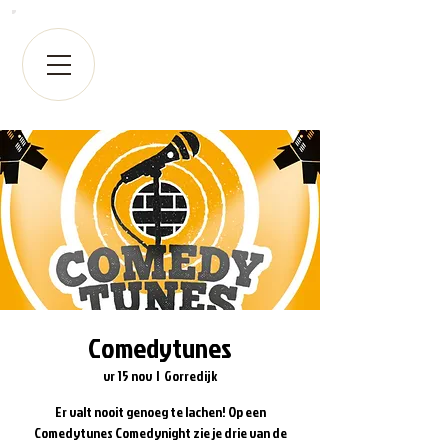
Comedytunes
vr 15 nov
  |  
Gorredijk
Er valt nooit genoeg te lachen! Op een
Comedytunes Comedynight zie je drie van de