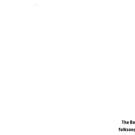
The Bes
folksong