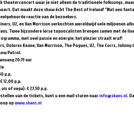
ek theaterconcert waar je niet alleen de traditionele folksongs, maar
oort. Dat maakt deze show écht The Best of Ireland! "Wat een fantas
 veelgehoorde reactie van de bezoekers.  
liners, U2, en Van Morrison verkochten wereldwijd vele miljoenen alb
ans. Twee bijzondere Ierse topvocalisten brengen samen met de live
gramma, met veel passie en energie; het plezier straalt eraf!  
rs, Dolores Keane, Van Morrison, The Pogues, U2, The Corrs, Johnny 
ow Patrol.  
anvang 20:15 uur 
e   
0 p.p. 
12,00 p.p. 
is of vega): € 27,50 p.p.  
estellen van de tickets, kunt u een mail sturen naar 
info@skans.nl
. D
koop op 
www.skans.nl