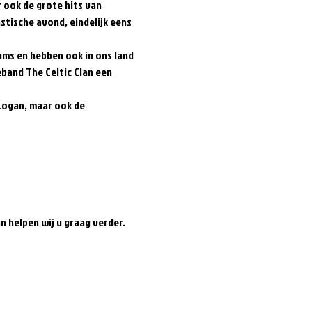
 ook de grote hits van 
tische avond, eindelijk eens 
ums en hebben ook in ons land 
band The Celtic Clan een 
Logan, maar ook de 
an helpen wij u graag verder.