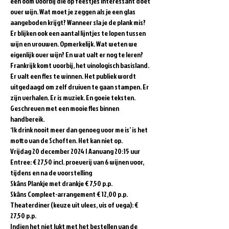
een oom voorbij die op feestjes interessant doet 
over wijn. Wat moet je zeggen als je een glas 
aangeboden krijgt? Wanneer sla je de plank mis? 
Er blijken ook een aantal lijntjes te lopen tussen 
wijn en vrouwen. Opmerkelijk. Wat weten we 
eigenlijk over wijn? En wat valt er nog te leren?  
Frankrijk komt voorbij, het vinologisch basisland. 
Er valt een fles te winnen. Het publiek wordt 
uitgedaagd om zelf druiven te gaan stampen. Er 
zijn verhalen. Er is muziek. En goeie teksten. 
Geschreven met een mooie fles binnen 
handbereik.  
‘Ik drink nooit meer dan genoeg voor me is’ is het 
motto van de Schoften. Het kan niet op.  
Vrijdag 20 december 2024 | Aanvang 20:15 uur 
Entree: € 27,50 incl. proeverij van 6 wijnen voor, 
tijdens en na de voorstelling   
Skâns Plankje met drankje € 7,50 p.p. 
Skâns Compleet-arrangement € 12,00 p.p. 
Theaterdiner (keuze uit vlees, vis of vega): € 
27,50 p.p.  
Indien het niet lukt met het bestellen van de 