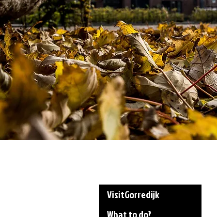
VisitGorredijk
What to do?