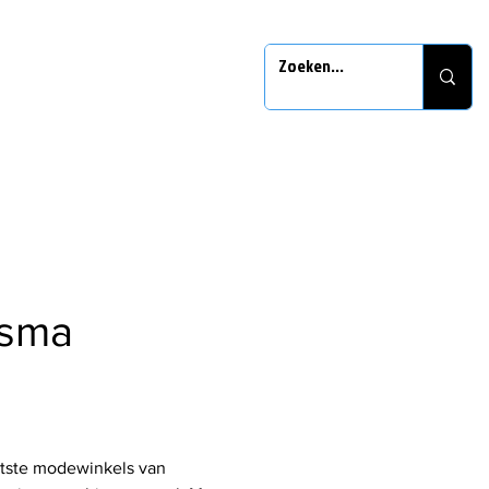
nsma
otste modewinkels van 