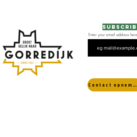
Subscrib
Enter your email address her
 the area
Contact opnemen