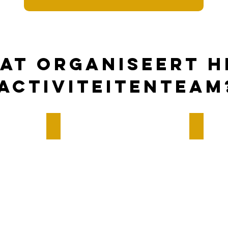
at organiseert h
activiteitenteam
Bier- en wijnroute Gorredijk
Officiële