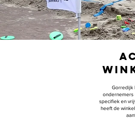
a
Win
Gorredijk 
ondernemers d
specifiek en vri
heeft de winkel
aan