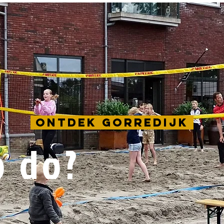
Ontdek Gorredijk
o do?