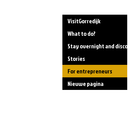
VisitGorredijk
What to do?
Stay overnight and discover
Stories
For entrepreneurs
Nieuwe pagina