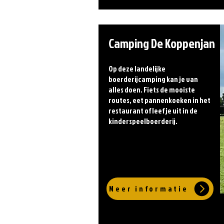
Camping De Koppenjan
Op deze landelijke
boerderijcamping kan je van
alles doen. Fiets de mooiste
routes, eet pannenkoeken in het
restaurant of leef je uit in de
kinderspeelboerderij.
Meer informatie