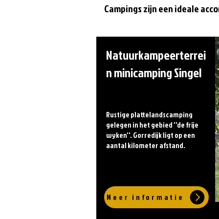
Campings zijn een ideale accom
Natuurkampeerterrei
n minicamping Singel
Rustige plattelandscamping
gelegen in het gebied ''de frije
wyken''. Gorredijk ligt op een
aantal kilometer afstand.
Meer informatie