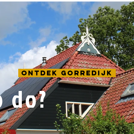
Ontdek Gorredijk
o do?