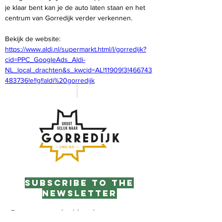
je klaar bent kan je de auto laten staan en het 
centrum van Gorredijk verder verkennen.
Bekijk de website: 
https://www.aldi.nl/supermarkt.html/l/gorredijk?
cid=PPC_GoogleAds_Aldi-
NL_local_drachten&s_kwcid=AL!11909!3!466743
483736!e!!g!!aldi%20gorredijk
Subscribe to the
newsletter
Enter your email address here: