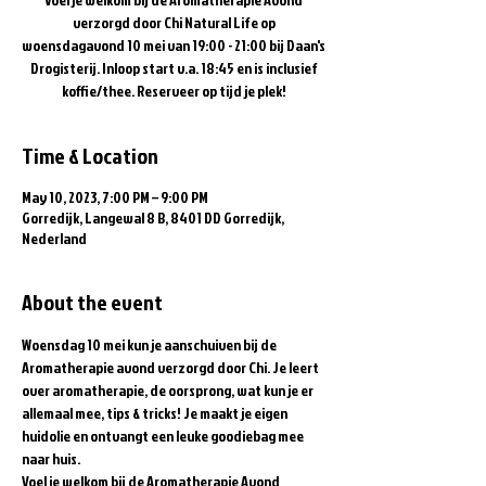
verzorgd door Chi Natural Life op
woensdagavond 10 mei van 19:00 - 21:00 bij Daan's
Drogisterij. Inloop start v.a. 18:45 en is inclusief
koffie/thee. Reserveer op tijd je plek!
Time & Location
May 10, 2023, 7:00 PM – 9:00 PM
Gorredijk, Langewal 8 B, 8401 DD Gorredijk,
Nederland
About the event
Woensdag 10 mei kun je aanschuiven bij de 
Aromatherapie avond verzorgd door Chi. Je leert 
over aromatherapie, de oorsprong, wat kun je er 
allemaal mee, tips & tricks! Je maakt je eigen 
huidolie en ontvangt een leuke goodiebag mee 
naar huis.
V﻿oel je welkom bij de Aromatherapie Avond 