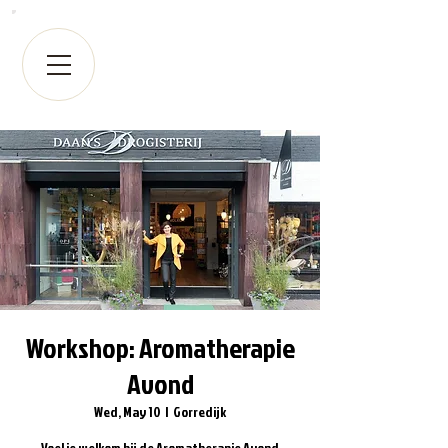
Workshop: Aromatherapie
Avond
Wed, May 10
  |  
Gorredijk
V oel je welkom bij de Aromatherapie Avond