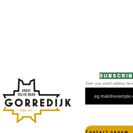
Subscrib
Enter your email address her
 the area
Contact opnemen