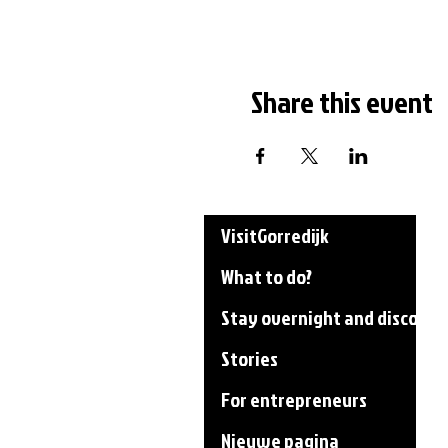
Share this event
VisitGorredijk
What to do?
Stay overnight and discover
Stories
For entrepreneurs
Nieuwe pagina