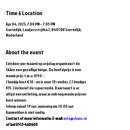
Time & Location
Apr 04, 2025, 7:00 PM – 7:05 PM
Gorredijk, Loaijersstrjitte 2, 8401 DV Gorredijk,
Nederland
About the event
Eén keer per maand op vrijdag organiseert de 
Skâns een gezellige bingo.  De hoofdprijs is een 
mooie prijs t.w.v. €150.-.
1 boekje kost € 10.- en is voor 10 rondes, ( 2 boekjes 
€15.-) inclusief de superronde. Daarnaast is er 
altijd een verloting, waar je ook nog mooie prijzen 
kunt winnen.
Inloop vanaf 19 uur, aanvang om 20.00 uur
Aanmelden is niet nodig.
Contact of meer informatie: E-mail: 
info@skans.nl
of bel 0513-468600