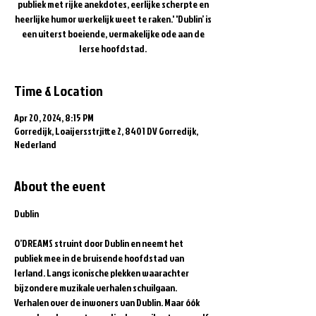
publiek met rijke anekdotes, eerlijke scherpte en
heerlijke humor werkelijk weet te raken.' 'Dublin’ is
een uiterst boeiende, vermakelijke ode aan de
Ierse hoofdstad.
Time & Location
Apr 20, 2024, 8:15 PM
Gorredijk, Loaijersstrjitte 2, 8401 DV Gorredijk,
Nederland
About the event
O’DREAMS struint door Dublin en neemt het 
publiek mee in de bruisende hoofdstad van 
Ierland. Langs iconische plekken waarachter 
bijzondere muzikale verhalen schuilgaan. 
Verhalen over de inwoners van Dublin. Maar óók 