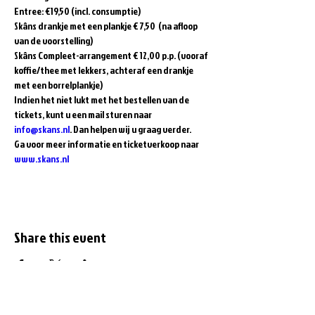
Entree: €19,50 (incl. consumptie)  
Skâns drankje met een plankje € 7,50  (na afloop 
van de voorstelling)  
Skâns Compleet-arrangement € 12,00 p.p. (vooraf 
koffie/thee met lekkers, achteraf een drankje 
met een borrelplankje)  
Indien het niet lukt met het bestellen van de 
tickets, kunt u een mail sturen naar 
info@skans.nl
. Dan helpen wij u graag verder.
Ga voor meer informatie en ticketverkoop naar 
www.skans.nl
Share this event