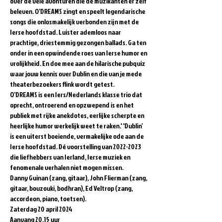
over de vele avonturen die de muzikanten er zelf 
beleven. O’DREAMS zingt en speelt legendarische 
songs die onlosmakelijk verbonden zijn met de 
Ierse hoofdstad. Luister ademloos naar 
prachtige, driestemmig gezongen ballads. Ga ten 
onder in een opwindende roes van Ierse humor en 
vrolijkheid. En doe mee aan de hilarische pubquiz 
waar jouw kennis over Dublin en die van je mede 
theaterbezoekers flink wordt getest.  
O’DREAMS is een Iers/Nederlands klasse trio dat 
oprecht, ontroerend en opzwepend is en het 
publiek met rijke anekdotes, eerlijke scherpte en 
heerlijke humor werkelijk weet te raken.' 'Dublin’ 
is een uiterst boeiende, vermakelijke ode aan de 
Ierse hoofdstad. Dé voorstelling van 2022-2023 
die liefhebbers van Ierland, Ierse muziek en 
fenomenale verhalen niet mogen missen.  
Danny Guinan (zang, gitaar), John Flierman (zang, 
gitaar, bouzouki, bodhran), Ed Veltrop (zang, 
accordeon, piano, toetsen).  
Zaterdag 20 april 2024  
Aanvang 20.15 uur 