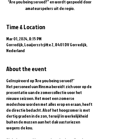
“Are you being served?” en wordt gespeeld door
amateurspelers uit de regio.
Time & Location
Mar 01, 2024, 8:15 PM
Gorredijk, Loaijersstrjitte 2, 8401 DV Gorredijk,
Nederland
About the event
Geïnspireerd op 'Are you being served?'
Het personeel van Rinsma bereidt zich voor op de
presentatie van de zomercollectie voor het
nieuwe seizoen. Het moet een zomerse
modeshow worden met alles erop en eraan, heeft
de directie bedacht. Alsof het hoogzomer is met
dertig graden in de zon, terwijl in werkelijkheid
buiten de mussen aan het dak vastvriezen
wegens de kou.