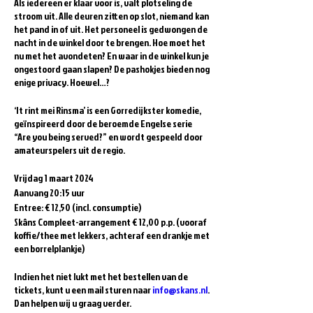
Als iedereen er klaar voor is, valt plotseling de
stroom uit. Alle deuren zitten op slot, niemand kan
het pand in of uit. Het personeel is gedwongen de
nacht in de winkel door te brengen. Hoe moet het
nu met het avondeten? En waar in de winkel kun je
ongestoord gaan slapen? De pashokjes bieden nog
enige privacy. Hoewel…?
‘It rint mei Rinsma’ is een Gorredijkster komedie,
geïnspireerd door de beroemde Engelse serie
“Are you being served?” en wordt gespeeld door
amateurspelers uit de regio.
Vrijdag 1 maart 2024
Aanvang 20:15 uur
Entree: € 12,50 (incl. consumptie)
Skâns Compleet-arrangement € 12,00 p.p. (vooraf
koffie/thee met lekkers, achteraf een drankje met
een borrelplankje)
Indien het niet lukt met het bestellen van de
tickets, kunt u een mail sturen naar
info@skans.nl
.
Dan helpen wij u graag verder.