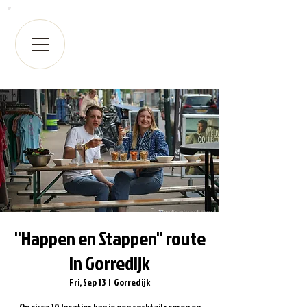
''Happen en Stappen'' route
in Gorredijk
Fri, Sep 13
  |  
Gorredijk
Op circa 10 locaties kan je een cocktail scoren en