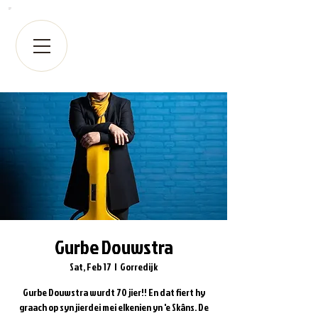
Gurbe Douwstra
Sat, Feb 17
  |  
Gorredijk
Gurbe Douwstra wurdt 70 jier!! En dat fiert hy
graach op syn jierdei mei elkenien yn 'e Skâns. De