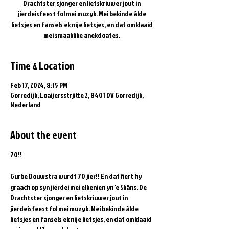
Drachtster sjonger en lietskriuwer jout in
jierdeisfeest fol mei muzyk. Mei bekinde âlde
lietsjes en fansels ek nije lietsjes, en dat omklaaid
mei smaaklike anekdoates.
Time & Location
Feb 17, 2024, 8:15 PM
Gorredijk, Loaijersstrjitte 2, 8401 DV Gorredijk,
Nederland
About the event
Gurbe Douwstra wurdt 70 jier!! En dat fiert hy 
graach op syn jierdei mei elkenien yn 'e Skâns. De 
Drachtster sjonger en lietskriuwer jout in 
jierdeisfeest fol mei muzyk. Mei bekinde âlde 
lietsjes en fansels ek nije lietsjes, en dat omklaaid 