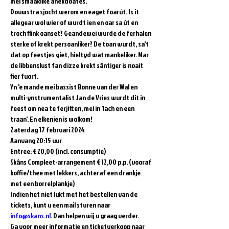
mei smaaklike anekdoates.   
Douwstra sjocht werom en eaget foarút. Is it 
allegear wol wier of wurdt ien en oar sa út en 
troch flink oanset? Geandewei wurde de ferhalen 
sterke of krekt persoanliker? De toan wurdt, sa't 
dat op feestjes giet, hieltyd wat mankeliker. Mar 
de libbenslust fan dizze krekt sântiger is noait 
fier fuort.   
Yn 'e mande mei bassist Bonne van der Wal en 
multi-ynstrumentalist Jan de Vries wurdt dit in 
feest om nea te ferjitten, mei in 'lach en een 
traan'. En elkenien is wolkom!   
Zaterdag 17 februari 2024  
Aanvang 20:15 uur  
Entree: € 20,00 (incl. consumptie)   
Skâns Compleet-arrangement € 12,00 p.p. (vooraf 
koffie/thee met lekkers, achteraf een drankje 
met een borrelplankje)  
Indien het niet lukt met het bestellen van de 
tickets, kunt u een mail sturen naar 
info@skans.nl
. Dan helpen wij u graag verder.
Ga voor meer informatie en ticketverkoop naar 