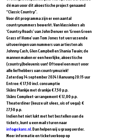
dé man voor dit akoestische project genaamd 
“Classic Country”.  
Voor dit programma zijn er een aantal 
countrynummers bewerkt. Van klassiekers als 
‘Country Roads’ van John Denver en ‘Green Green 
Grass of Home’ van Tom Jones tot verrassende 
uitvoeringen van nummers van artiesten als 
Johnny Cash, Glen Campbell en Shania Twain; de 
mannen maken er een heerlijke, akoestische 
(country)belevenis van! Oftewel een must voor 
alle liefhebbers van countrymuziek!  
Zaterdag 14 september 2024 | Aanvang 20:15 uur 
Entree: € 17,50 incl. consumptie   
Skâns Plankje met drankje € 7,50 p.p. 
Skâns Compleet-arrangement € 12,00 p.p. 
Theaterdiner (keuze uit vlees, vis of vega): € 
27,50 p.p.  
Indien het niet lukt met het bestellen van de 
tickets, kunt u een mail sturen naar 
info@skans.nl
. Dan helpen wij u graag verder.
Meer informatie en ticketverkoop op 