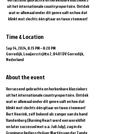
uit het internationale countryrepertoire. Ontdek
wat er allemaal onder dit genre valt en hoe dat
klinkt met slechts één gitaar en twee stemmen!
Time & Location
Sep 14, 2024, 8:15 PM – 8:20 PM
Gorredijk, Loaijersstrjitte 2, 8401 DV Gorredijk,
Nederland
About the event
Verrassend gebrachte en herkenbare klassiekers 
uit het internationale countryrepertoire. Ontdek 
wat er allemaal onder dit genre valt en hoe dat 
klinkt met slechts één gitaar en twee stemmen!  
Bert Heerink, zelf bekend als zanger van de band 
Vandenberg (Burning Heart werd een wereldhit 
en later succesvol met o.a. Juli July), zag in de 
Groningse liedjesschrijver Martijn van der Zande 