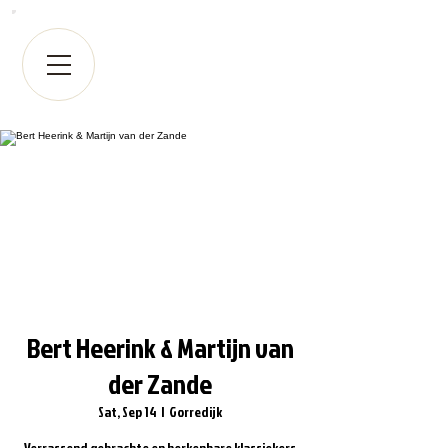
Bert Heerink & Martijn van
der Zande
Sat, Sep 14
  |  
Gorredijk
Verrassend gebrachte en herkenbare klassiekers