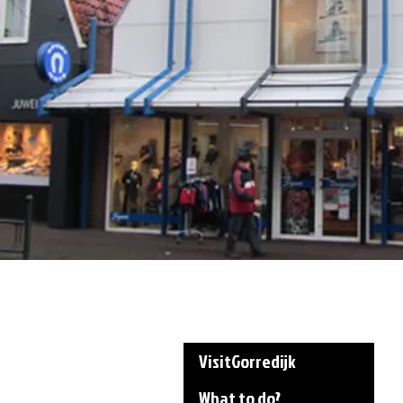
VisitGorredijk
What to do?