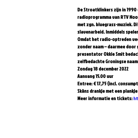
De Stroatklinkers zijn in 199
radioprogramma van RTV Noord.
met zgn. bluegrass-muziek. Di
slavenarbeid. Inmiddels spele
Omdat het radio-optreden veel 
zonder naam – daarmee door g
presentator Okkie Smit bedach
zelfbedachte Groningse naam “
Zondag 18 december 2022  
Aanvang 15.00 uur  
Entree: € 17,75 (incl. consumpt
Skâns drankje met een plankje 
Meer informatie en tickets: 
ht