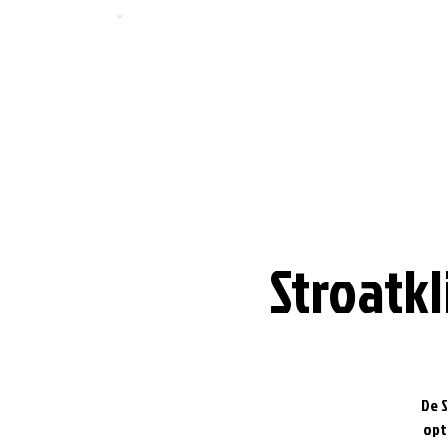
Stroatkl
De S
opt