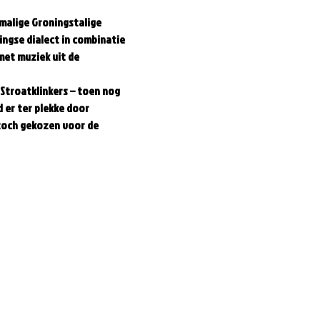
malige Groningstalige 
ngse dialect in combinatie 
met muziek uit de 
Stroatklinkers – toen nog 
er ter plekke door 
 toch gekozen voor de 