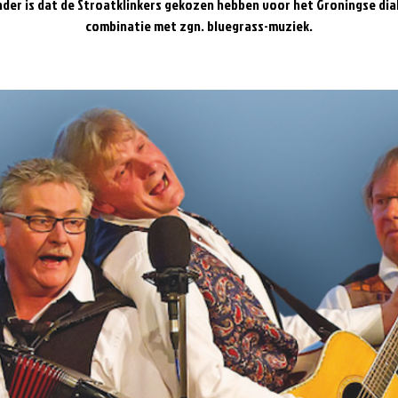
nder is dat de Stroatklinkers gekozen hebben voor het Groningse dial
combinatie met zgn. bluegrass-muziek.