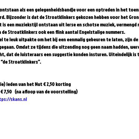
0 ontstaan als een gelegenheidsbandje voor een optreden in het toen
 Bijzonder is dat de Stroatklinkers gekozen hebben voor het Groni
t is een muziekstijl ontstaan uit Ierse en schotse muziek, vermengd 
n de Stroatklinkers ook een flink aantal Engelstalige nummers.
te leuk uitpakte om het bij een eenmalig gebeuren te laten, zijn de 
egaan. Omdat ze tijdens die uitzending nog geen naam hadden, werd 
t, dat de luisteraars een suggestie konden insturen. Uiteindelijk is
de Stroatklinkers”.  
ie) leden van het Nut € 2,50 korting  
€ 7,50   (na afloop van de voorstelling)
tps://skans.nl