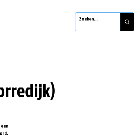
orredijk)
r een
ord.