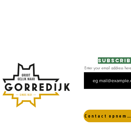
Subscrib
Enter your email address her
 the area
Contact opnemen