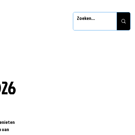
026
genieten
m van