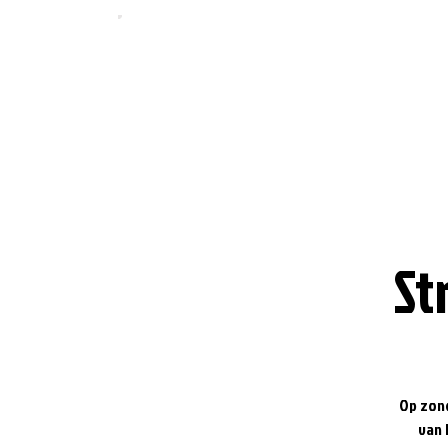
St
Op zond
van 