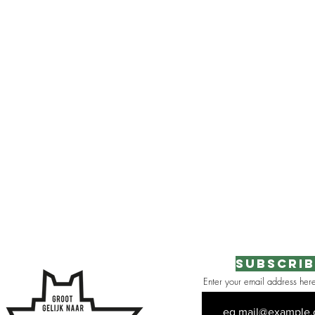
Subscrib
Enter your email address her
 the area