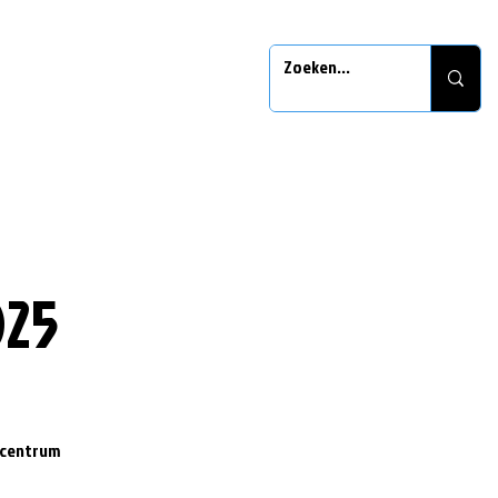
025
t centrum