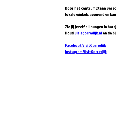
Door het centrum staan versch
lokale winkels geopend en kan 
Zie jij jezelf al loungen in hart
Houd 
visitgorredijk.nl
 en de b
Facebook VisitGorredijk
Instagram VisitGorredijk