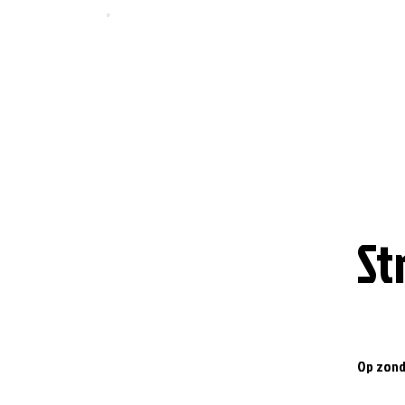
St
Op zonda