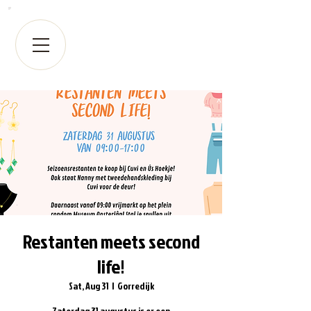
Restanten meets second
life!
Sat, Aug 31
  |  
Gorredijk
Zaterdag 31 augustus is er een