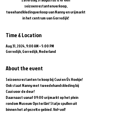
seizoenrestantenverkoop,
tweehandkledingverkoop van Nanny en vrijmarkt
in het centrum van Gorredijk!
Time & Location
Aug 31, 2024, 9:00 AM – 5:00 PM
Gorredijk, Gorredijk, Nederland
About the event
Seizoensrestanten te koop bij Cuvi en Ús Hoekje! 
Ook staat Nanny met tweedehandskleding bij 
Cuvi voor de deur!
Daarnaast vanaf 09:00 vrijmarkt op het plein 
rondom Museum Opsterlân! Stal je spullen uit 
binnen het afgezette gebied. Vol=vol!