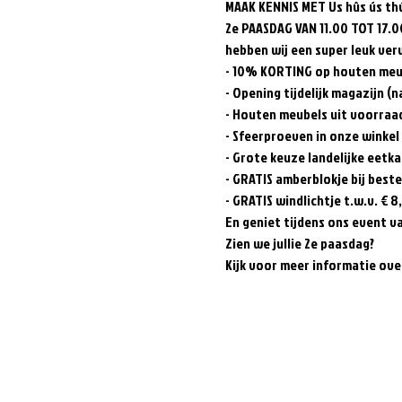
MAAK KENNIS MET Us hûs ús t
2e PAASDAG VAN 11.00 TOT 17.0
hebben wij een super leuk verw
- 10% KORTING op houten meu
- Opening tijdelijk magazijn (
- Houten meubels uit voorraad
- Sfeerproeven in onze winke
- Grote keuze landelijke eetk
- GRATIS amberblokje bij beste
- GRATIS windlichtje t.w.v. € 8
En geniet tijdens ons event va
Zien we jullie 2e paasdag?
Kijk voor meer informatie ove