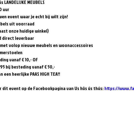
hús LANDELIJKE MEUBELS
0 uur
en event waar je echt bij wilt zijn!
bels uit voorraad
naast onze huidige winkel)
 direct leverbaar
l met volop nieuwe meubels en woonaccessoires
amerstoelen
ding vanaf € 10,- OF
,95 bij besteding vanaf € 50,-
n een heerlijke PAAS HIGH TEA!!
r dit event op de Facebookpagina van Us hûs ús thús: 
https://www.f