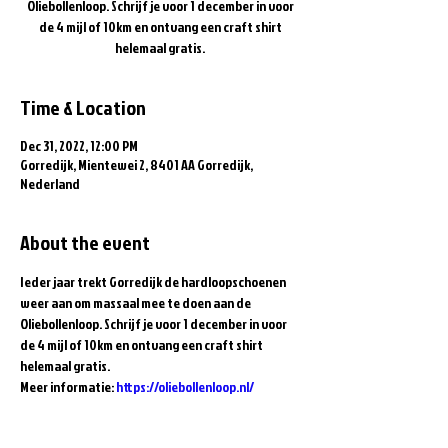
Oliebollenloop. Schrijf je voor 1 december in voor
de 4 mijl of 10km en ontvang een craft shirt
helemaal gratis.
Time & Location
Dec 31, 2022, 12:00 PM
Gorredijk, Mientewei 2, 8401 AA Gorredijk,
Nederland
About the event
Ieder jaar trekt Gorredijk de hardloopschoenen 
weer aan om massaal mee te doen aan de 
Oliebollenloop. Schrijf je voor 1 december in voor 
de 4 mijl of 10km en ontvang een craft shirt 
helemaal gratis.
Meer informatie: 
https://oliebollenloop.nl/